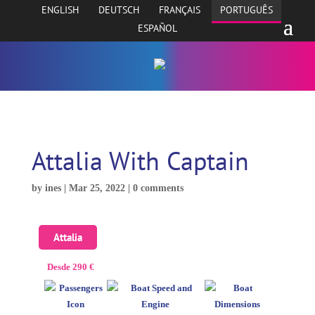
ENGLISH
DEUTSCH
FRANÇAIS
PORTUGUÊS
ESPAÑOL
Attalia With Captain
by
ines
|
Mar 25, 2022
|
0 comments
Attalia
Desde 290 €