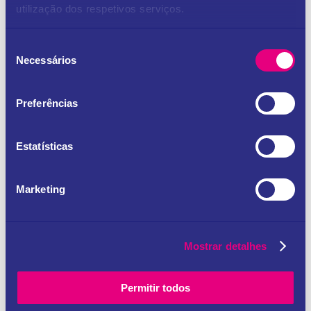
utilização dos respetivos serviços.
Name
*
Seleção
Necessários
de
consentimento
Email
*
Preferências
Estatísticas
Website
Marketing
Save my name, email, and website in this browser
for the next time I comment.
Mostrar detalhes
Permitir todos