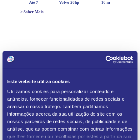
Até 7
Volvo 20hp
10 m
> Saber Mais
Submit a Comment
Your email address will not be published.
Required
fields are marked
*
Este website utiliza cookies
Utilizamos cookies para personalizar conteúdo e
Comment
*
anúncios, fornecer funcionalidades de redes sociais e
analisar o nosso tráfego. Também partilhamos
informações acerca da sua utilização do site com os
nossos parceiros de redes sociais, de publicidade e de
análise, que as podem combinar com outras informações
que lhes forneceu ou recolhidas por estes a partir da sua