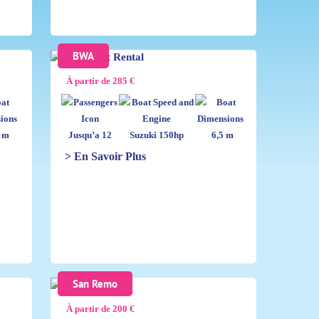
BWA
À partir de 285 €
 m
Jusqu’a 12
Suzuki 150hp
6,5 m
> En Savoir Plus
San Remo
À partir de 200 €