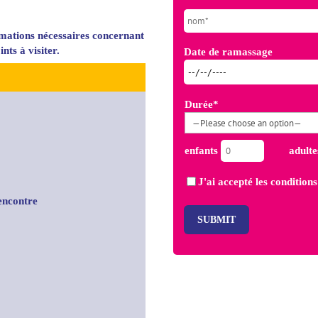
rmations nécessaires concernant
nts à visiter.
Date de ramassage
Durée*
enfants
adult
J'ai accepté les
conditions
encontre
SUBMIT