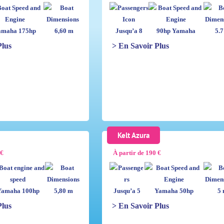
amaha 175hp
6,60 m
Jusqu’a 8
90hp Yamaha
5.7
Plus
> En Savoir Plus
Kelt Azura
 €
À partir de 190 €
amaha 100hp
5,80 m
Jusqu’a 5
Yamaha 50hp
5 
Plus
> En Savoir Plus