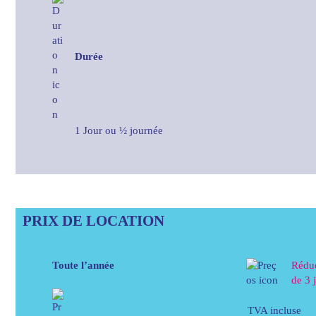
Durée
1 Jour ou ½ journée
PRIX DE LOCATION
Toute l’année
Réduc
de 3 
TVA incluse