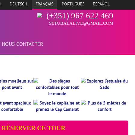
H
DEUTSCH
FRANÇAIS
PORTUGUÊS
ESPAÑOL
(+351) 967 622 469
SETUBALALIVE@GMAIL.COM
NOUS CONTACTER
RÉSERVER CE TOUR