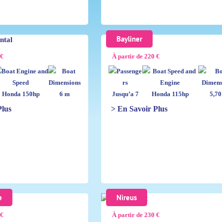
Bayliner
 €
À partir de 220 €
Honda 150hp
6 m
Jusqu’a 7
Honda 115hp
5,70
Plus
> En Savoir Plus
e
Nireus
 €
À partir de 230 €