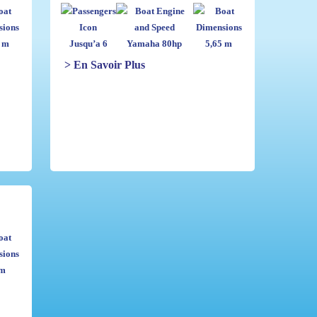
 m
Jusqu’a 6
Yamaha 80hp
5,65 m
> En Savoir Plus
m