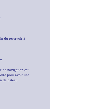
t
ein du réservoir à
ce
e de navigation est
toire pour avoir une
on de bateau.