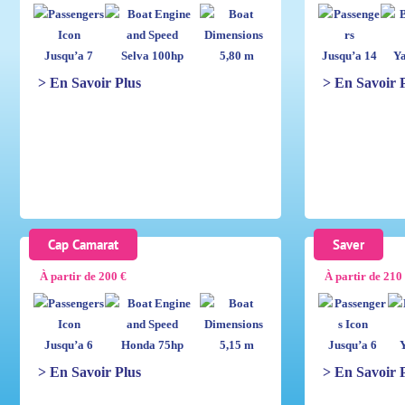
Jusqu’a 7
Selva 100hp
5,80 m
Jusqu’a 14
Y
> En Savoir Plus
> En Savoir 
Cap Camarat
Saver
À partir de 200 €
À partir de 210
Jusqu’a 6
Honda 75hp
5,15 m
Jusqu’a 6
Y
> En Savoir Plus
> En Savoir 