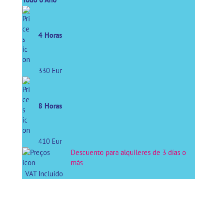
4 Horas
330 Eur
8 Horas
410 Eur
Descuento para alquileres de 3 días o
más
VAT Incluido