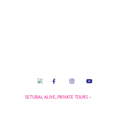
Sobre
BOAT EMOTIONS
POLÍTICA DE
–
ALQUILER DE BARCOS
nosotros
PRIVACIDAD
–
EXCURSIONES
PROTOCOLO
PRIVADAS EN BARCO
INTERNO COVID-19
Sobre
BOAT EMOTIONS
POLÍTICA DE
–
ALQUILER DE
nosotros
PRIVACIDAD
BARCOS
PROTOCOLO INTERNO
–
EXCURSIONES
COVID-19
PRIVADAS EN BARCO
©
SETUBAL ALIVE, PRIVATE TOURS
–
ALL RIGHTS
RESERVED. LICENSE RNAAT 106/2020
DESIGNER
&
PROGRAMMER