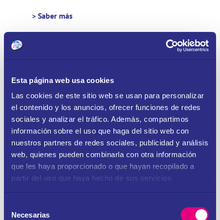
> Saber más
Yate
Desde 620 €
Esta página web usa cookies
Las cookies de este sitio web se usan para personalizar
Hasta 10
14.65 m
Caterpillar
el contenido y los anuncios, ofrecer funciones de redes
sociales y analizar el tráfico. Además, compartimos
información sobre el uso que haga del sitio web con
> Saber más
nuestros partners de redes sociales, publicidad y análisis
web, quienes pueden combinarla con otra información
Mallorquina
que les haya proporcionado o que hayan recopilado a
Desde 330 €
partir del uso que haya hecho de sus servicios.
Selección
Necesarias
de
Hasta 14
12 m