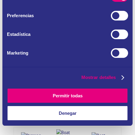
Motorsailer
consentimiento
Preferencias
> Saber más
Estadística
Attalia
Desde 290 €
Marketing
Hasta 7
Volvo
10 m
Mostrar detalles
20hp
> Saber más
Permitir todas
Denegar
Motor Yacht Catamaran
Desde 490 €