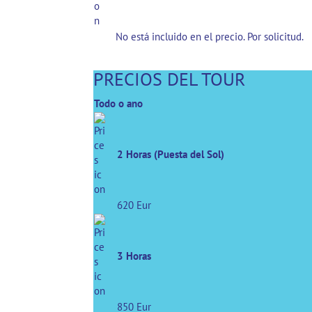
No está incluido en el precio. Por solicitud.
PRECIOS DEL TOUR
Todo o ano
2 Horas (Puesta del Sol)
620 Eur
3 Horas
850 Eur