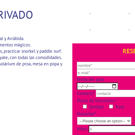
RIVADO
al y Arrábida.
omentos mágicos.
RES
, practicar snorkel y paddle surf.
 yate, con todas las comodidades.
 solárium de proa, mesa en popa y
fecha del pase
contacto*
Punto de Encuentro *
Setúbal
Troia
Duración*
niños