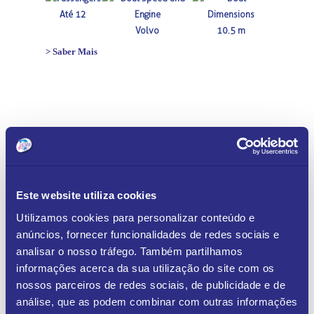
Até 12
Volvo
10.5 m
> Saber Mais
Submit a Comment
Your email address will not be published.
Required
Este website utiliza cookies
fields are marked
*
Utilizamos cookies para personalizar conteúdo e
Comment
*
anúncios, fornecer funcionalidades de redes sociais e
analisar o nosso tráfego. Também partilhamos
informações acerca da sua utilização do site com os
nossos parceiros de redes sociais, de publicidade e de
análise, que as podem combinar com outras informações