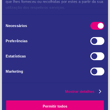
que lhes forneceu ou recolhidas por estes a partir da sua
utilização dos respetivos serviços.
Seleção
Name
*
Necessários
de
consentimento
Preferências
Email
*
Estatísticas
Website
Marketing
Save my name, email, and website in this browser
for the next time I comment.
Mostrar detalhes
Permitir todos