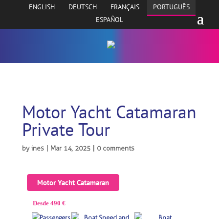
ENGLISH
DEUTSCH
FRANÇAIS
PORTUGUÊS
ESPAÑOL
Motor Yacht Catamaran
Private Tour
by
ines
|
Mar 14, 2025
|
0 comments
Motor Yacht Catamaran
Desde 490 €