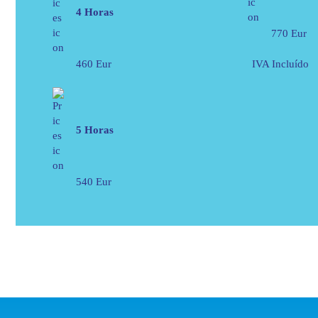
4 Horas
770 Eur
460 Eur
IVA Incluído
5 Horas
540 Eur