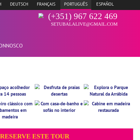
H
DEUTSCH
FRANÇAIS
PORTUGUÊS
ESPAÑOL
(+351) 967 622 469
SETUBALALIVE@GMAIL.COM
CONNOSCO
RESERVE ESTE TOUR