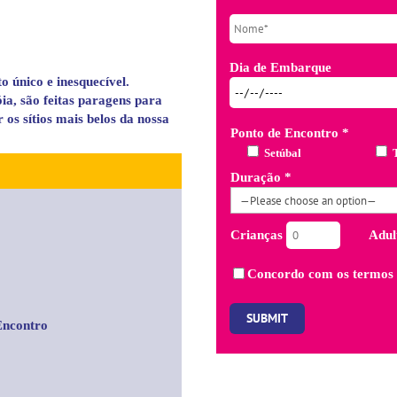
Dia de Embarque
 único e inesquecível.
ia, são feitas paragens para
os sítios mais belos da nossa
Ponto de Encontro *
Setúbal
Duração *
Crianças
Adul
Concordo com os
termos
Encontro