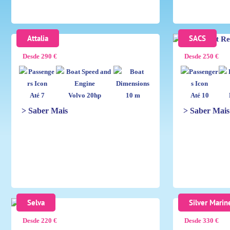
Attalia
SACS
Desde 290 €
Desde 250 €
Até 7
Volvo 20hp
10 m
Até 10
> Saber Mais
> Saber Mais
Selva
Silver Marin
Desde 220 €
Desde 330 €