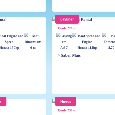
Bayliner
Desde 220 €
Honda 150hp
6 m
Até 7
Honda 115hp
5,70
> Saber Mais
e
Nireus
Desde 230 €