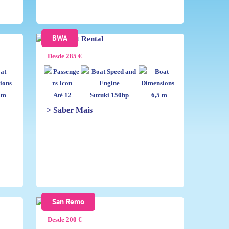
BWA
Desde 285 €
 m
Até 12
Suzuki 150hp
6,5 m
> Saber Mais
San Remo
Desde 200 €