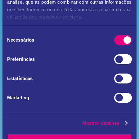
análise, que as podem combinar com outras informações
que lhes forneceu ou recolhidas por estes a partir da sua
utilização dos respetivos serviços.
Seleção
Mallorquina
Necessários
de
consentimento
Desde 330 €
Preferências
Até 14
Motorsailer
12 m
Estatísticas
> Saber Mais
Marketing
Mostrar detalhes
Motor Yacht Catamaran