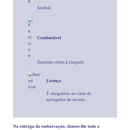
Setúbal
Combustível
Depósito cheio à chegada
Licença
É obrigatório ter carta de
navegador de recreio.
Na entrega da embarcação, damos-lhe toda a