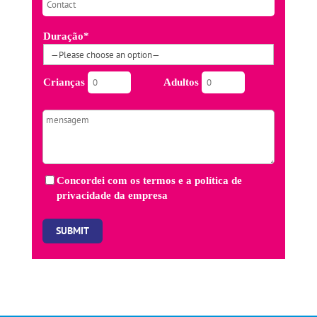
Duração*
Crianças
Adultos
Concordei com os
termos
e a
política de
privacidade
da empresa