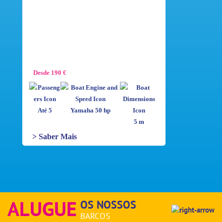
Desde 190 €
Até 5
Yamaha 50 hp
5 m
> Saber Mais
ALUGUE
OS NOSSOS
BARCOS