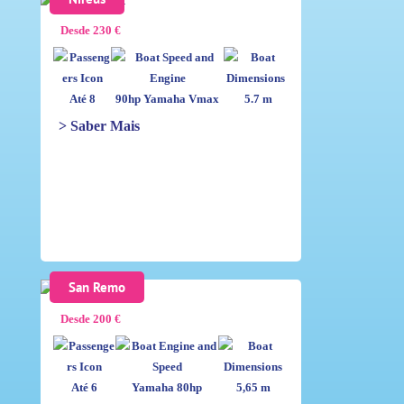
Desde 230 €
Até 8
90hp Yamaha Vmax
5.7 m
> Saber Mais
San Remo
Desde 200 €
Até 6
Yamaha 80hp
5,65 m