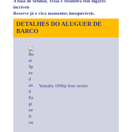
A baía de Setúbal, Tróia e Sesimbra tem lugares
incríveis
Reserve já e viva momentos inesquecíveis.
DETALHES DO ALUGUER DE
BARCO
Yamaha 100hp four stroke